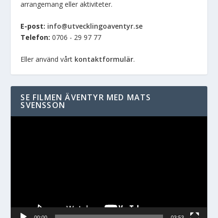
arrangemang eller aktiviteter.
E-post:
info@utvecklingoaventyr.se
Telefon:
0706 - 29 97 77
Eller använd vårt
kontaktformulär
.
SE FILMEN ÄVENTYR MED MATS
SVENSSON
Videospelare
00:00
03:53