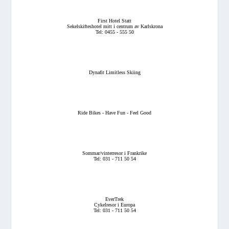
First Hotel Statt
Sekelskifteshotel mitt i centrum av Karlskrona
Tel: 0455 - 555 50
Dynafit Limitless Skiing
Ride Bikes - Have Fun - Feel Good
Sommar/vinterresor i Frankrike
Tel: 031 - 711 50 54
EverTrek
Cykelresor i Europa
Tel: 031 - 711 50 54