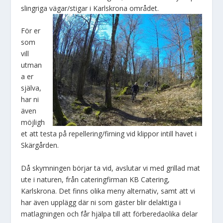
slingriga vägar/stigar i Karlskrona området.
För er
som
vill
utman
a er
själva,
har ni
även
möjligh
et att testa på repellering/firning vid klippor intill havet i
Skärgården.
Då skymningen börjar ta vid, avslutar vi med grillad mat
ute i naturen, från cateringfirman KB Catering,
Karlskrona. Det finns olika meny alternativ, samt att vi
har även upplägg där ni som gäster blir delaktiga i
matlagningen och får hjälpa till att förberedaolika delar