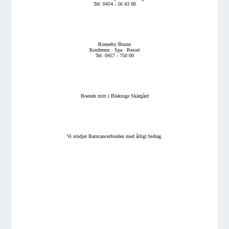
Tel: 0454 - 56 43 00
Ronneby Brunn
Konferens · Spa · Resort
Tel: 0457 - 750 00
Boende mitt i Blekinge Skärgård
Vi stödjer Barncancerfonden med årligt bidrag.