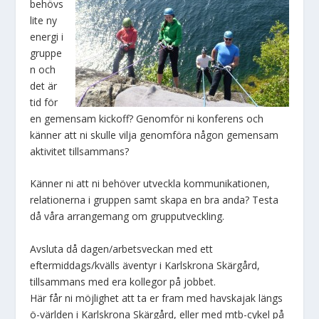
behövs
lite ny
energi i
gruppe
n och
det är
tid för
en gemensam kickoff? Genomför ni konferens och
känner att ni skulle vilja genomföra någon gemensam
aktivitet tillsammans?
Känner ni att ni behöver utveckla kommunikationen,
relationerna i gruppen samt skapa en bra anda? Testa
då våra arrangemang om grupputveckling.
Avsluta då dagen/arbetsveckan med ett
eftermiddags/kvälls äventyr i Karlskrona Skärgård,
tillsammans med era kollegor på jobbet.
Här får ni möjlighet att ta er fram med havskajak längs
ö-världen i Karlskrona Skärgård, eller med mtb-cykel på