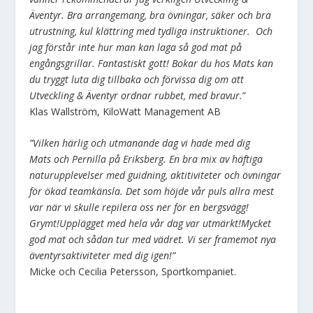
Äventyr. Bra arrangemang, bra övningar, säker och bra
utrustning, kul klättring med tydliga instruktioner. Och
jag förstår inte hur man kan laga så god mat på
engångsgrillar. Fantastiskt gott! Bokar du hos Mats kan
du tryggt luta dig tillbaka och förvissa dig om att
Utveckling & Äventyr ordnar rubbet, med bravur.
”
Klas Wallström, KiloWatt Management AB
”Vilken härlig och utmanande dag vi hade med dig
Mats och Pernilla på Eriksberg. En bra mix av häftiga
naturupplevelser med guidning, aktitiviteter och övningar
för ökad teamkänsla. Det som höjde vår puls allra mest
var när vi skulle repilera oss ner för en bergsvägg!
Grymt!Upplägget med hela vår dag var utmärkt!Mycket
god mat och sådan tur med vädret. Vi ser framemot nya
äventyrsaktiviteter med dig igen!”
Micke och Cecilia Petersson, Sportkompaniet.