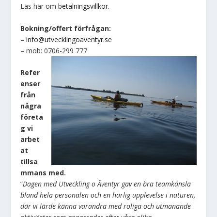
Läs här om
betalningsvillkor.
Bokning/offert förfrågan:
–
info@utvecklingoaventyr.se
– mob: 0706-299 777
Refer
enser
från
några
företa
g vi
arbet
at
tillsa
mmans med.
”
Dagen med Utveckling o Äventyr gav en bra teamkänsla
bland hela personalen och en härlig upplevelse i naturen,
där vi lärde känna varandra med roliga och utmanande