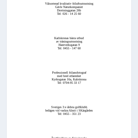
Välsorterad kvalitativ friluftsutrustning
Gävle Naturkompaniet
Drottninggatan 26b
Tel: 026 - 14 25 60
Karlskronas bästa utbud
av träningsutrustning
Hantverksgatan 9
Tel: 0455 - 147 60
Professionell frilansfotograf
med bred erfarenhet
Kyrkogatan 16a, Kalrskrona
Tel: 0704-95 33 17
Sveriges 3:e äldsta golfklubb
belägen vid vackra Almö i SKärgården
Tel: 0455 - 351 23