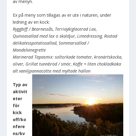
av menyn.
Ex på meny som tillagas av er ute i naturen, under
ledning av en kock:
Ryggbiff / Bearnessås, Terriaykiglacerad Lax,
Quinoasallad med lax o skaldjur, Limedressing, Rostad
delikatesspotatissallad, Sommarsallad /
Mandelvinegrette
Marinerad Tapasmix: soltorkade tomater, kronärtskocka,
oliver, Grillat tunnbröd / smör, Kaffe + liten chokladkaka
alt vaniljpannacotta med myltade hallon
Typ av
aktivit
eter
för
kick
off/ko
nfere
ns/kv