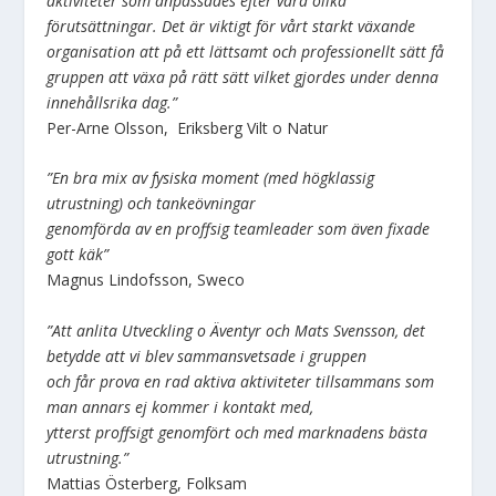
aktiviteter som anpassades efter våra olika
förutsättningar. Det är viktigt för vårt starkt växande
organisation att på ett lättsamt och professionellt sätt få
gruppen att växa på rätt sätt vilket gjordes under denna
innehållsrika dag.”
Per-Arne Olsson, Eriksberg Vilt o Natur
”En bra mix av fysiska moment (med högklassig
utrustning) och tankeövningar
genomförda av en proffsig teamleader som även fixade
gott käk”
Magnus Lindofsson, Sweco
”Att anlita Utveckling o Äventyr och Mats Svensson, det
betydde att vi blev sammansvetsade i gruppen
och får prova en rad aktiva aktiviteter tillsammans som
man annars ej kommer i kontakt med,
ytterst proffsigt genomfört och med marknadens bästa
utrustning.”
Mattias Österberg, Folksam