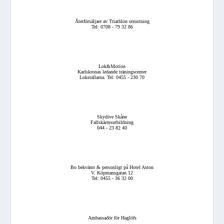
Återförsäljare av Triathlon utrustning
Tel: 0708 - 79 32 86
Lok&Motion
Karlskronas ledande träningscenter
Lokstallarna. Tel: 0455 - 230 70
Skydive Skåne
Fallskärmsutbildning
044 - 23 82 40
Bo bekvämt & personligt på Hotel Aston
V. Köpmansgatan 12
Tel: 0455 - 36 32 00
Ambassadör för Haglöfs