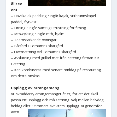
ällsev
ent
.
– Havskajak paddling / ingår kajak, sittbrunnskapell,
paddel, flytväst
– Firning / ingår samtlig utrustning för firning
– Mtb-cykling / ingår mtb, hjälm
– Teamstärkande övningar
– Båtfärd i Torhamns skärgård.
– Övernattning vid Torhamns skärgård.
– Avslutning med grillad mat från catering firman KB
Catering.
– Kan kombineras med senare middag på restaurang,
om detta önskas.
Upplägg av arrangemang.
Vi skräddarsy arrangemanget åt er, för att det skall
passa ert upplägg och målsättning. Välj mellan halvdag,
heldag eller 3 timmars aktivitets upplägg.
Vi genomför
även