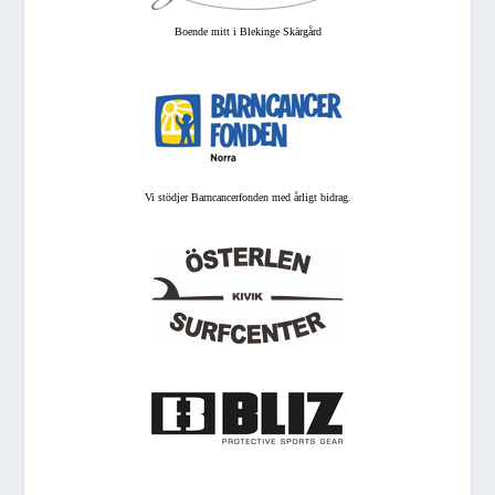
Boende mitt i Blekinge Skärgård
Vi stödjer Barncancerfonden med årligt bidrag.