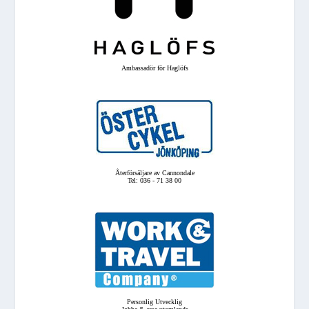
Ambassadör för Haglöfs
Återförsäljare av Cannondale
Tel: 036 - 71 38 00
Personlig Utvecklig