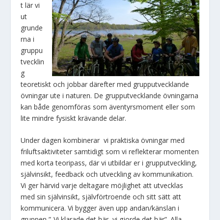
t lär vi
ut
grunde
rna i
gruppu
tvecklin
g
teoretiskt och jobbar därefter med grupputvecklande
övningar ute i naturen. De grupputvecklande övningarna
kan både genomföras som äventyrsmoment eller som
lite mindre fysiskt krävande delar.
Under dagen kombinerar vi praktiska övningar med
friluftsaktiviteter samtidigt som vi reflekterar momenten
med korta teoripass, där vi utbildar er i grupputveckling,
självinsikt, feedback och utveckling av kommunikation.
Vi ger härvid varje deltagare möjlighet att utvecklas
med sin självinsikt, självförtroende och sitt sätt att
kommunicera. Vi bygger även upp andan/känslan i
gruppen ”-Vi klarade det här, vi gjorde det här”. Alla