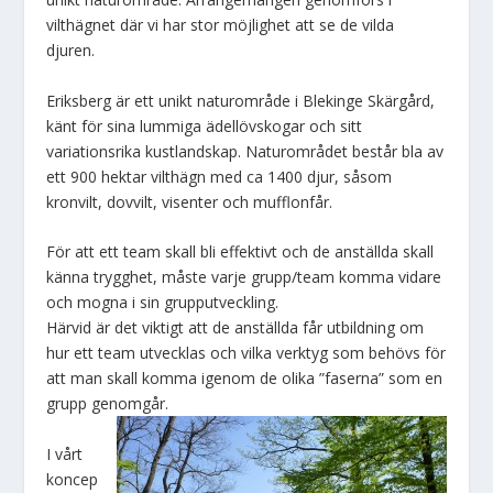
vilthägnet där vi har stor möjlighet att se de vilda
djuren.
Eriksberg är ett unikt naturområde i Blekinge Skärgård,
känt för sina lummiga ädellövskogar och sitt
variationsrika kustlandskap. Naturområdet består bla av
ett 900 hektar vilthägn med ca 1400 djur, såsom
kronvilt, dovvilt, visenter och mufflonfår.
För att ett team skall bli effektivt och de anställda skall
känna trygghet, måste varje grupp/team komma vidare
och mogna i sin grupputveckling.
Härvid är det viktigt att de anställda får utbildning om
hur ett team utvecklas och vilka verktyg som behövs för
att man skall komma igenom de olika ”faserna” som en
grupp genomgår.
I vårt
koncep