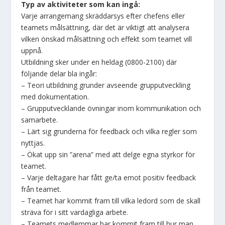
Typ av aktiviteter som kan ingå:
Varje arrangemang skräddarsys efter chefens eller
teamets målsättning, där det är viktigt att analysera
vilken önskad målsättning och effekt som teamet vill
uppnå.
Utbildning sker under en heldag (0800-2100) där
följande delar bla ingår:
– Teori utbildning grunder avseende grupputveckling
med dokumentation.
– Grupputvecklande övningar inom kommunikation och
samarbete.
– Lärt sig grunderna för feedback och vilka regler som
nyttjas.
– Ökat upp sin ”arena” med att delge egna styrkor för
teamet.
– Varje deltagare har fått ge/ta emot positiv feedback
från teamet.
– Teamet har kommit fram till vilka ledord som de skall
sträva för i sitt vardagliga arbete.
– Teamets medlemmar har kommit fram till hur man