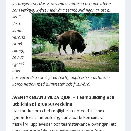
arrangemang, där vi använder naturen och aktiviteter
som verktyg. Syftet med våra
teambuildingar är att ni
skall
lära
känna
varand
ra på
riktigt,
se nya
egensk
aper
hos varandra samt få en härlig upplevelse i naturen i
kombination med aktiviteter och friskvård.
ÄVENTYR BLAND VILDA DJUR. – Teambuilding och
utbildning i grupputveckling
Här får du som chef möjlighet att med ditt team
genomföra teambuilding, där vi både kombinerar
friskvård, upplevelser och teamstärkande övningar i ett
unikt naturområde. Arrangemangen genomförs i