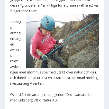
dessa ”grundstenar” är viktiga för att man skall få ett väl
fungerande team.
Heldag
s
arrang
emang
en
avsluta
s i
relax
avdelni
ngen med utomhus spa med utsikt över natur och djur,
och därefter avnjuter vi en 3-rätters viltbetonad middag
i restaurang Visenten.
Ovanstående arrangemang genomförs i samarbete
med Eriksberg Vilt o Natur AB.