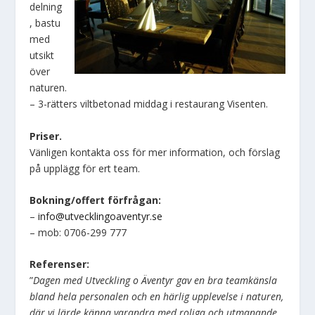
delning
, bastu
med
utsikt
över
naturen.
– 3-rätters viltbetonad middag i restaurang Visenten.
Priser.
Vänligen kontakta oss för mer information, och förslag
på upplägg för ert team.
Bokning/offert förfrågan:
–
info@utvecklingoaventyr.se
– mob: 0706-299 777
Referenser:
”
Dagen med Utveckling o Äventyr gav en bra teamkänsla
bland hela personalen och en härlig upplevelse i naturen,
där vi lärde känna varandra med roliga och utmanande